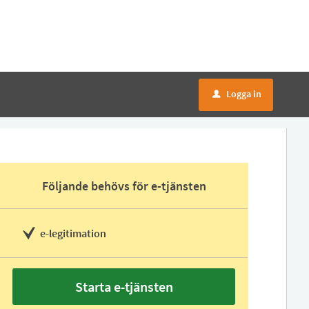
Logga in
u
Följande behövs för e-tjänsten
e-legitimation
Starta e-tjänsten