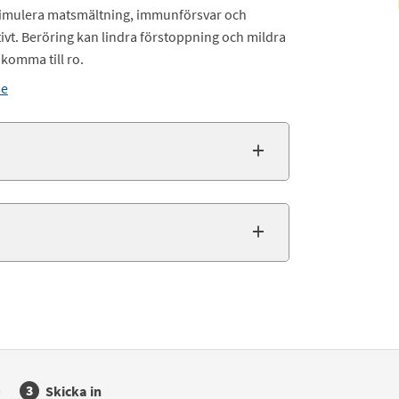
t stimulera matsmältning, immunförsvar och
vt. Beröring kan lindra förstoppning och mildra
komma till ro.
se
Skicka in