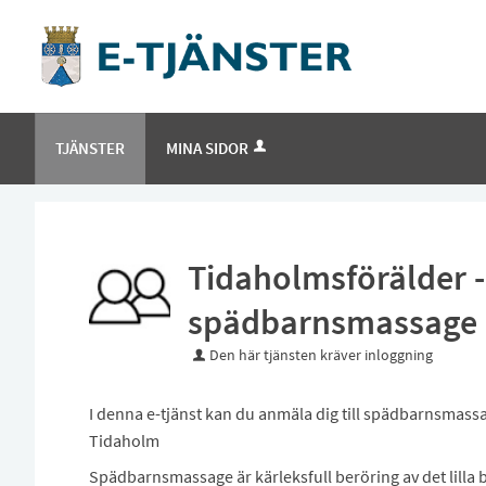
TJÄNSTER
MINA SIDOR
Tidaholmsförälder -
spädbarnsmassage
Den här tjänsten kräver inloggning
I denna e-tjänst kan du anmäla dig till spädbarnsmass
Tidaholm
Spädbarnsmassage är kärleksfull beröring av det lilla