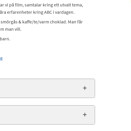
ar vi på film, samtalar kring ett utvalt tema,
åra erfarenheter kring ABC i vardagen.
på smörgås & kaffe/te/varm choklad. Man får
om man vill.
 barn.
se