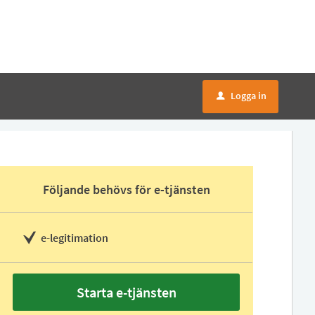
Logga in
u
Följande behövs för e-tjänsten
e-legitimation
Starta e-tjänsten